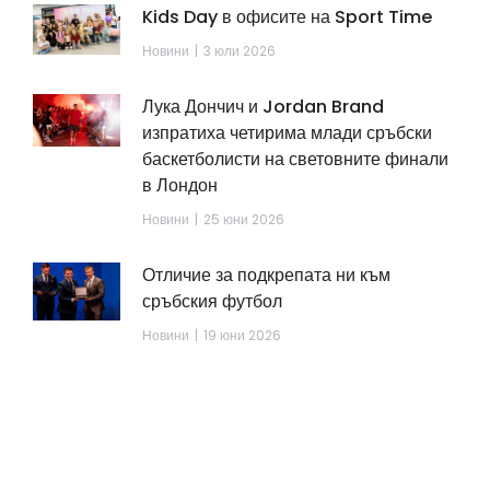
Kids Day в офисите на Sport Time
Новини
3 юли 2026
Лука Дончич и Jordan Brand
изпратиха четирима млади сръбски
баскетболисти на световните финали
в Лондон
Новини
25 юни 2026
Отличие за подкрепата ни към
сръбския футбол
Новини
19 юни 2026