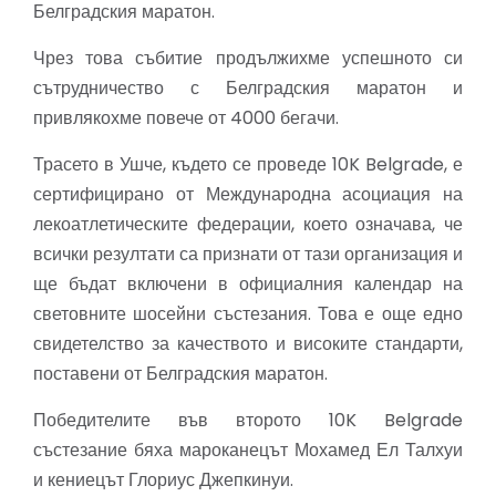
Белградския маратон.
Чрез това събитие продължихме успешното си
сътрудничество с Белградския маратон и
привлякохме повече от 4000 бегачи.
Трасето в Ушче, където се проведе 10K Belgrade, е
сертифицирано от Международна асоциация на
лекоатлетическите федерации, което означава, че
всички резултати са признати от тази организация и
ще бъдат включени в официалния календар на
световните шосейни състезания. Това е още едно
свидетелство за качеството и високите стандарти,
поставени от Белградския маратон.
Победителите във второто 10K Belgrade
състезание бяха мароканецът Мохамед Ел Талхуи
и кениецът Глориус Джепкинуи.