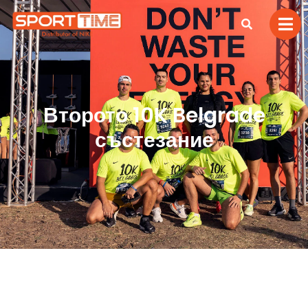
Второто 10K Belgrade
състезание