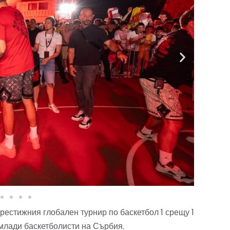
рестижния глобален турнир по баскетбол 1 срещу 1
 млади баскетболисти на Сърбия.