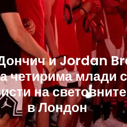
Дончич и Jordan B
а четирима млади 
исти на световнит
в Лондон