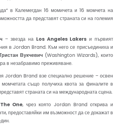
да“ в Калемегдан 16 момичета и 16 момчета на
ъзможността да представят страната си на големия
ч
– звезда на
Los Angeles Lakers
и първият
ния в Jordan Brand. Към него се присъединиха и
Тристан Вукчевич
(Washington Wizards), които
ира в незабравимо преживяване.
ия Jordan Brand взе специално решение – освен
и момчетата също получиха квота за финалите в
редставят страната си на международната сцена.
а
The One
, чрез която Jordan Brand открива и
ти, предоставяйки им възможност да се докажат в
дин.
циален дистрибутор на
Nike
и
Jordan Brand
за