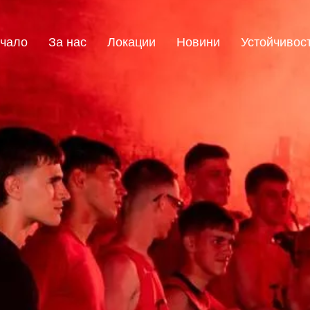
чало
За нас
Локации
Новини
Устойчивос