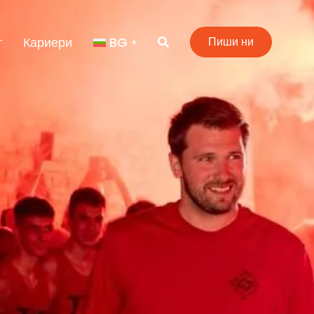
т
Кариери
BG
Пиши ни