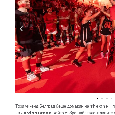
Този уикенд Белград беше домакин на
The One
– п
на
Jordan Brand
, който събра най-талантливите