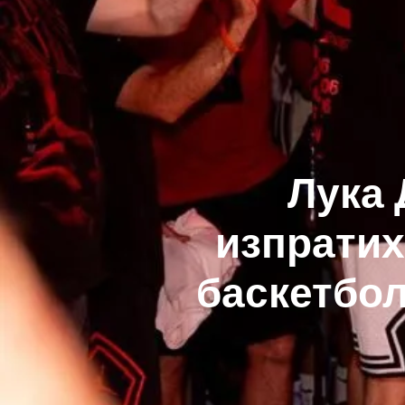
Лука 
изпратих
баскетбол