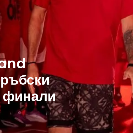
rand
сръбски
е финали