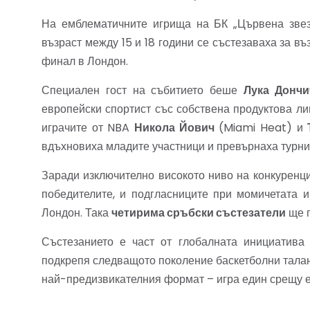
На емблематичните игрища на БК „Цървена звез
възраст между 15 и 18 години се състезаваха за в
финал в Лондон.
Специален гост на събитието беше
Лука Дончи
европейски спортист със собствена продуктова ли
играчите от NBA
Никола Йович
(Miami Heat) и
вдъхновиха младите участници и превърнаха турн
Заради изключително високото ниво на конкуренц
победителите, и подгласниците при момичетата 
Лондон. Така
четирима сръбски състезатели
ще п
Състезанието е част от глобалната инициатив
подкрепя следващото поколение баскетболни талан
най-предизвикателния формат – игра един срещу е
Гордеем се, че
Sport Time Balkans
, като офи