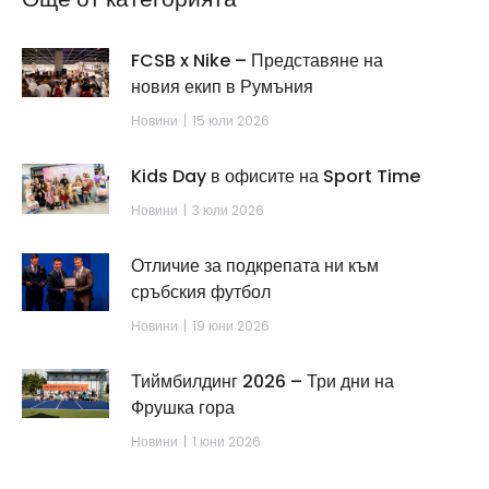
FCSB x Nike – Представяне на
новия екип в Румъния
Новини
15 юли 2026
Kids Day в офисите на Sport Time
Новини
3 юли 2026
Отличие за подкрепата ни към
сръбския футбол
Новини
19 юни 2026
Тиймбилдинг 2026 – Три дни на
Фрушка гора
Новини
1 юни 2026