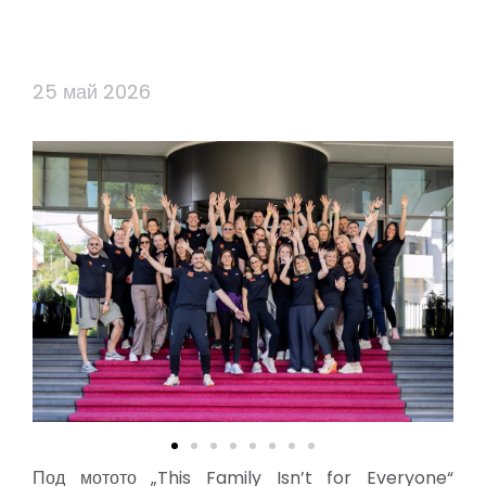
25 май 2026
Под мотото „This Family Isn’t for Everyone“