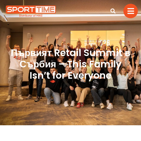
Първият Retail Summit в
Сърбия – This Family
Isn’t for Everyone