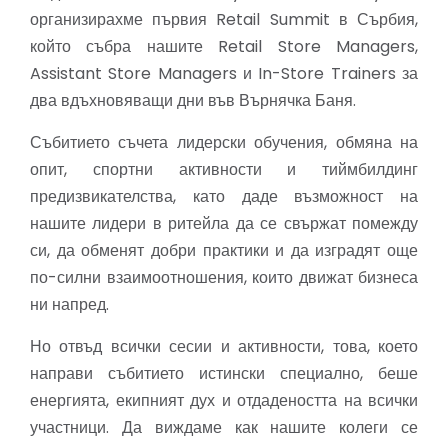
организирахме първия Retail Summit в Сърбия,
който събра нашите Retail Store Managers,
Assistant Store Managers и In-Store Trainers за
два вдъхновяващи дни във Върнячка Баня.
Събитието съчета лидерски обучения, обмяна на
опит, спортни активности и тиймбилдинг
предизвикателства, като даде възможност на
нашите лидери в ритейла да се свържат помежду
си, да обменят добри практики и да изградят още
по-силни взаимоотношения, които движат бизнеса
ни напред.
Но отвъд всички сесии и активности, това, което
направи събитието истински специално, беше
енергията, екипният дух и отдадеността на всички
участници. Да виждаме как нашите колеги се