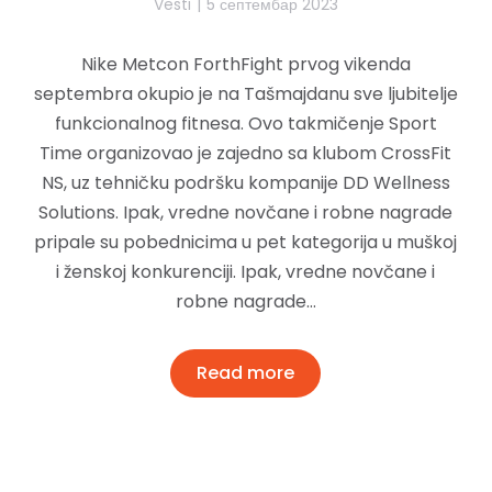
Vesti
5 септембар 2023
Nike Metcon ForthFight prvog vikenda
septembra okupio je na Tašmajdanu sve ljubitelje
funkcionalnog fitnesa. Ovo takmičenje Sport
Time organizovao je zajedno sa klubom CrossFit
NS, uz tehničku podršku kompanije DD Wellness
Solutions. Ipak, vredne novčane i robne nagrade
pripale su pobednicima u pet kategorija u muškoj
i ženskoj konkurenciji. Ipak, vredne novčane i
robne nagrade…
Read more