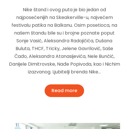
Nike štand i ovog puta je bio jedan od
najposećenijih na Skeakerville-u, najvećem
festivalu patika na Balkanu. Osim posetioca, na
našem štandu bile su i brojne poznate poput
Sonje Vasić, Aleksandra Radojičića, Dušana
Buluta, THCF, Tricky, Jelene Gavrilović, Saše
Čađo, Aleksandra Atanasijevića, Nele Bunčić,
Danijele Dimitrovske, Nađe Popivoda, kao i Nichim
izazvanog. Ljubitelji brenda Nike…
Read more