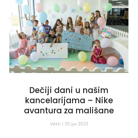
Dečiji dani u našim
kancelarijama – Nike
avantura za mališane
Vesti
30 јун 2023