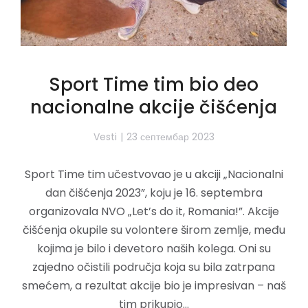
Sport Time tim bio deo
nacionalne akcije čišćenja
Vesti
23 септембар 2023
Sport Time tim učestvovao je u akciji „Nacionalni
dan čišćenja 2023”, koju je 16. septembra
organizovala NVO „Let’s do it, Romania!”. Akcije
čišćenja okupile su volontere širom zemlje, među
kojima je bilo i devetoro naših kolega. Oni su
zajedno očistili područja koja su bila zatrpana
smećem, a rezultat akcije bio je impresivan – naš
tim prikupio…