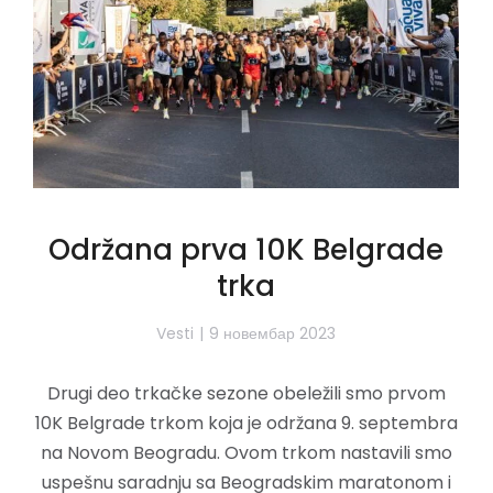
Održana prva 10K Belgrade
trka
Vesti
9 новембар 2023
Drugi deo trkačke sezone obeležili smo prvom
10K Belgrade trkom koja je održana 9. septembra
na Novom Beogradu. Ovom trkom nastavili smo
uspešnu saradnju sa Beogradskim maratonom i