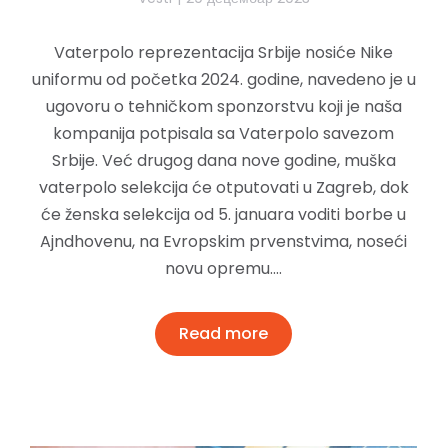
Vaterpolo reprezentacija Srbije nosiće Nike
uniformu od početka 2024. godine, navedeno je u
ugovoru o tehničkom sponzorstvu koji je naša
kompanija potpisala sa Vaterpolo savezom
Srbije. Već drugog dana nove godine, muška
vaterpolo selekcija će otputovati u Zagreb, dok
će ženska selekcija od 5. januara voditi borbe u
Ajndhovenu, na Evropskim prvenstvima, noseći
novu opremu.…
Read more