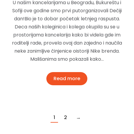
U našim kancelarijama u Beogradu, Bukureštu i
Sofiji ove godine smo prvi putorganizovali Dečiji
dan!Bio je to dobar početak letnjeg raspusta.
Deca naših koleginica i kolega okupila su se u
prostorijama kancelarija kako bi videla gde im
roditelji rade, provela ovaj dan zajedno i naučila
neke zanimljive činjenice oistoriji Nike brenda.
Mališanima smo pokazali kako…
Read more
1
2
→