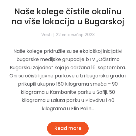
Naše kolege čistile okolinu
na više lokacija u Bugarskoj
Vesti
22 септембар 2023
Naše kolege pridružile su se ekološkoj inicijativi
bugarske medijske grupacije bTV „Očistimo
Bugarsku zajedno” koja je održana 16. septembra.
Oni su očistili javne parkove u tri bugarska grada i
prikupili ukupno 180 kilograma smeća – 90
kilograma u Kambanite parku u Sofiji, 50
kilograma u Laluta parku u Plovdivu i 40
kilograma u Elin Pelin…
Read more