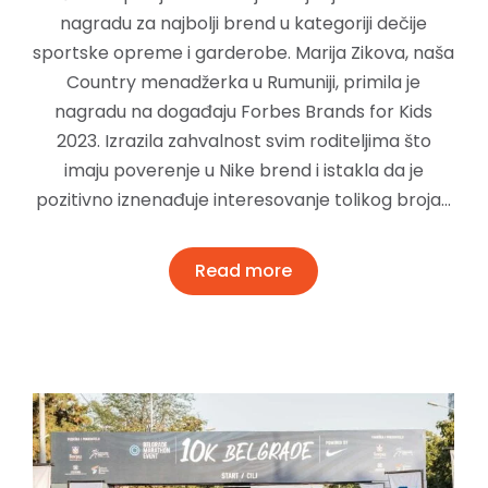
nagradu za najbolji brend u kategoriji dečije
sportske opreme i garderobe. Marija Zikova, naša
Country menadžerka u Rumuniji, primila je
nagradu na događaju Forbes Brands for Kids
2023. Izrazila zahvalnost svim roditeljima što
imaju poverenje u Nike brend i istakla da je
pozitivno iznenađuje interesovanje tolikog broja…
Read more