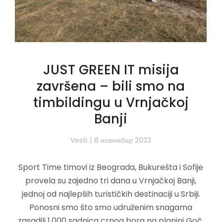
JUST GREEN IT misija
završena – bili smo na
timbildingu u Vrnjačkoj
Banji
Vesti
8 новембар 2023
Sport Time timovi iz Beograda, Bukurešta i Sofije
provela su zajedno tri dana u Vrnjačkoj Banji,
jednoj od najlepših turističkih destinaciji u Srbiji.️
Ponosni smo što smo udruženim snagama
zasadili 1.000 sadnica crnog bora na planini Goč,