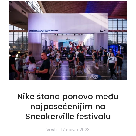
Nike štand ponovo među
najposećenijim na
Sneakerville festivalu
Vesti
17 август 2023