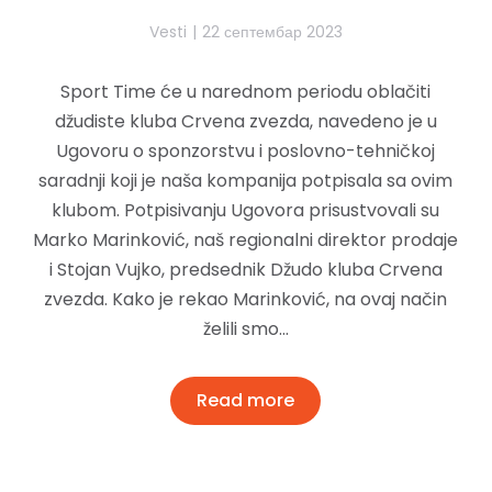
Vesti
22 септембар 2023
Sport Time će u narednom periodu oblačiti
džudiste kluba Crvena zvezda, navedeno je u
Ugovoru o sponzorstvu i poslovno-tehničkoj
saradnji koji je naša kompanija potpisala sa ovim
klubom. Potpisivanju Ugovora prisustvovali su
Marko Marinković, naš regionalni direktor prodaje
i Stojan Vujko, predsednik Džudo kluba Crvena
zvezda. Kako je rekao Marinković, na ovaj način
želili smo…
Read more