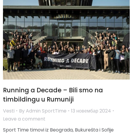
Running a Decade – Bili smo na
timbildingu u Rumuniji
Vesti
By
Admin SportTime
13 новембар 2024
Leave a comment
Sport Time timovi iz Beograda, Bukurešta i Sofije