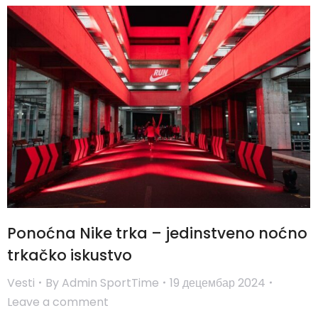
Ponoćna Nike trka – jedinstveno noćno
trkačko iskustvo
Vesti
By
Admin SportTime
19 децембар 2024
Leave a comment