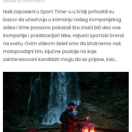
Leave a comment
Naši zaposleni u Sport Time-u u Srbiji prihvatili su
izazov da učestvuju u snimanju našeg kompanijskog
videa i time ponosno pokazali šta znači biti deo ove
kompanije i predstavljati Nike, najveći sportski brend
na svetu. Ovim videom želeli smo da istaknemo naš
maloprodajni tim, ključne pozicije na koje
zainteresovani kandidati mogu da se prijave, kao…