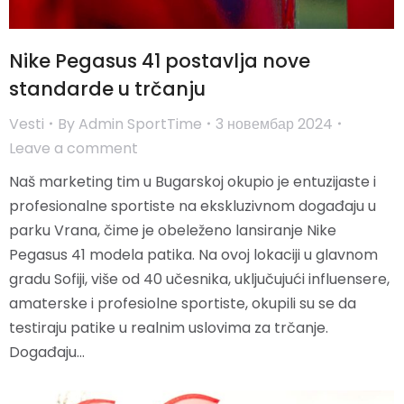
Nike Pegasus 41 postavlja nove
standarde u trčanju
Vesti
By
Admin SportTime
3 новембар 2024
Leave a comment
Naš marketing tim u Bugarskoj okupio je entuzijaste i
profesionalne sportiste na ekskluzivnom događaju u
parku Vrana, čime je obeleženo lansiranje Nike
Pegasus 41 modela patika. Na ovoj lokaciji u glavnom
gradu Sofiji, više od 40 učesnika, uključujući influensere,
amaterske i profesiolne sportiste, okupili su se da
testiraju patike u realnim uslovima za trčanje.
Događaju…