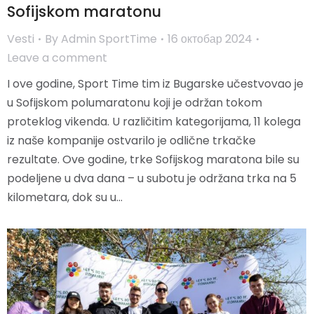
Sofijskom maratonu
Vesti
By
Admin SportTime
16 октобар 2024
Leave a comment
I ove godine, Sport Time tim iz Bugarske učestvovao je
u Sofijskom polumaratonu koji je održan tokom
proteklog vikenda. U različitim kategorijama, 11 kolega
iz naše kompanije ostvarilo je odlične trkačke
rezultate. Ove godine, trke Sofijskog maratona bile su
podeljene u dva dana – u subotu je održana trka na 5
kilometara, dok su u…