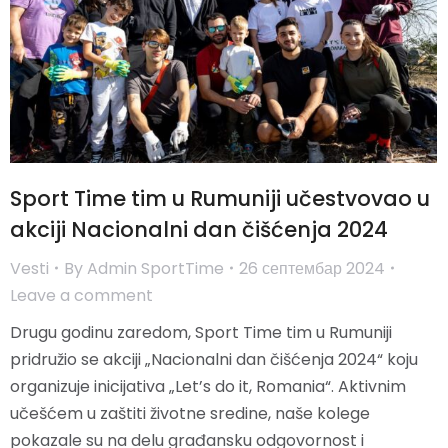
Sport Time tim u Rumuniji učestvovao u
akciji Nacionalni dan čišćenja 2024
Vesti
By
Admin SportTime
26 септембар 2024
Leave a comment
Drugu godinu zaredom, Sport Time tim u Rumuniji
pridružio se akciji „Nacionalni dan čišćenja 2024“ koju
organizuje inicijativa „Let’s do it, Romania“. Aktivnim
učešćem u zaštiti životne sredine, naše kolege
pokazale su na delu građansku odgovornost i