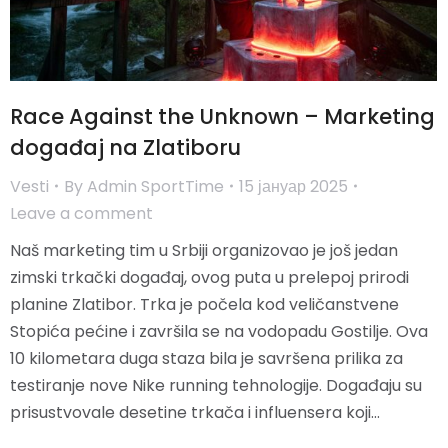
Race Against the Unknown – Marketing
događaj na Zlatiboru
Vesti
By
Admin SportTime
15 јануар 2025
Leave a comment
Naš marketing tim u Srbiji organizovao je još jedan
zimski trkački događaj, ovog puta u prelepoj prirodi
planine Zlatibor. Trka je počela kod veličanstvene
Stopića pećine i završila se na vodopadu Gostilje. Ova
10 kilometara duga staza bila je savršena prilika za
testiranje nove Nike running tehnologije. Događaju su
prisustvovale desetine trkača i influensera koji…