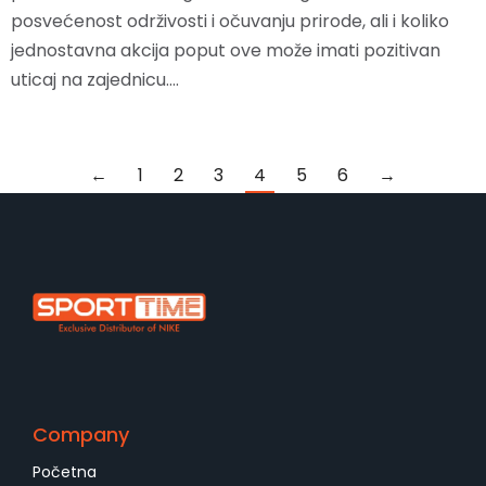
posvećenost održivosti i očuvanju prirode, ali i koliko
jednostavna akcija poput ove može imati pozitivan
uticaj na zajednicu.…
←
1
2
3
4
5
6
→
Company
Početna