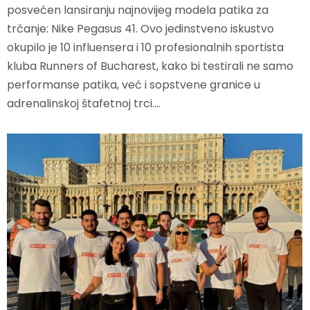
posvećen lansiranju najnovijeg modela patika za
trčanje: Nike Pegasus 41. Ovo jedinstveno iskustvo
okupilo je 10 influensera i 10 profesionalnih sportista
kluba Runners of Bucharest, kako bi testirali ne samo
performanse patika, već i sopstvene granice u
adrenalinskoj štafetnoj trci.…