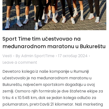
Sport Time tim učestvovao na
međunarodnom maratonu u Bukureštu
Vesti
By
Admin SportTime
17 октобар 2024
Leave a comment
Devetoro kolega iz naše kompanije u Rumuniji
učestvovalo je na međunarodnom maratonu u
Bukureštu, najvećem sportskom događaju u ovoj
zemlji. Osmoro njih formiralo je dve štafetne ekipe za
trku 4 x 10.548 km, dok se jedan kolega odlučio za
polumaraton, pretrčavši 21 kilometar. Naš marketing