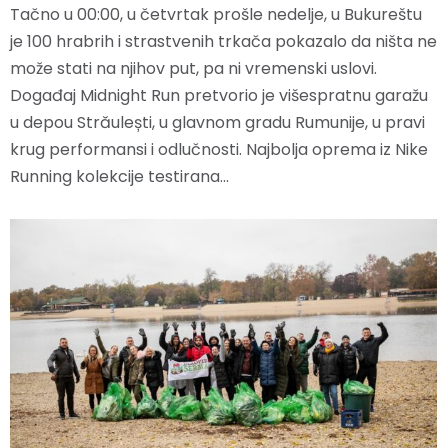
Tačno u 00:00, u četvrtak prošle nedelje, u Bukureštu
je 100 hrabrih i strastvenih trkača pokazalo da ništa ne
može stati na njihov put, pa ni vremenski uslovi.
Događaj Midnight Run pretvorio je višespratnu garažu
u depou Străulești, u glavnom gradu Rumunije, u pravi
krug performansi i odlučnosti. Najbolja oprema iz Nike
Running kolekcije testirana…