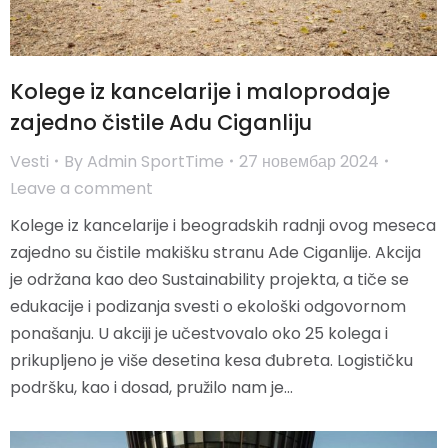
Kolege iz kancelarije i maloprodaje
zajedno čistile Adu Ciganliju
Vesti
By
Admin SportTime
27 новембар 2024
Leave a comment
Kolege iz kancelarije i beogradskih radnji ovog meseca
zajedno su čistile makišku stranu Ade Ciganlije. Akcija
je održana kao deo Sustainability projekta, a tiče se
edukacije i podizanja svesti o ekološki odgovornom
ponašanju. U akciji je učestvovalo oko 25 kolega i
prikupljeno je više desetina kesa đubreta. Logističku
podršku, kao i dosad, pružilo nam je…