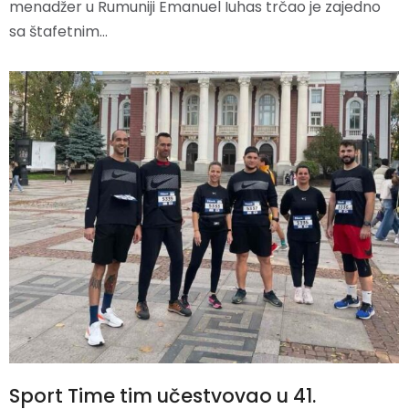
menadžer u Rumuniji Emanuel Iuhas trčao je zajedno
sa štafetnim…
Sport Time tim učestvovao u 41.