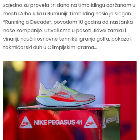
zajedno su provela tri dana na timbildingu održanom u
mestu Alba Iulia u Rumuniji. Timbilding nosio je slogan
“Running a Decade”, povodom 10 godina od nastanka
naše kompanije. Uživali smo u poseti Jidvei zamku i
vinariji, naučili osnovne tehnike igranja golfa, pokazali
takmičarski duh u Olimpijskim igrama…