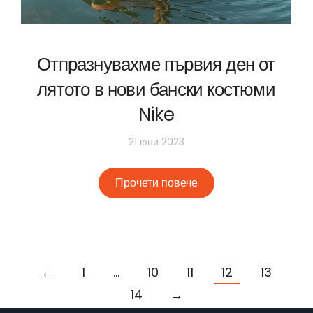
Отпразнувахме първия ден от
лятото в нови бански костюми
Nike
21 юни 2023
Прочети повече
←
1
…
10
11
12
13
14
→