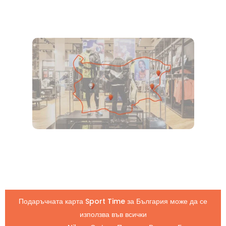
Подаръчната карта Sport Time за България може да се
използва във всички