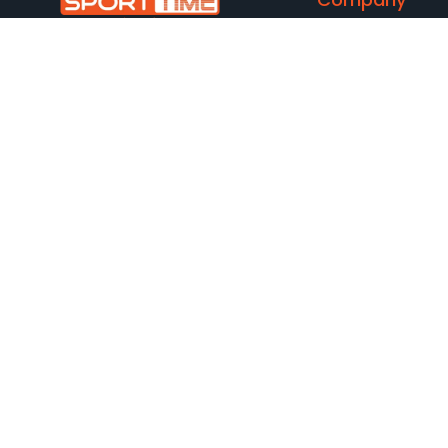
Начало
За нас
Локации
Новини
Устойчивост
Кариери
За контакт