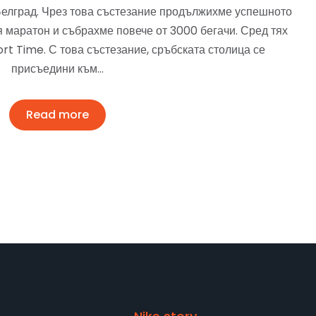
Белград. Чрез това състезание продължихме успешното
я маратон и събрахме повече от 3000 бегачи. Сред тях
ort Time. С това състезание, сръбската столица се
присъедини към…
Read more