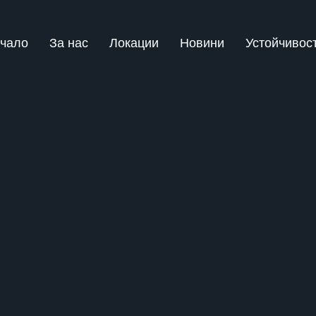
чало
За нас
Локации
Новини
Устойчивос