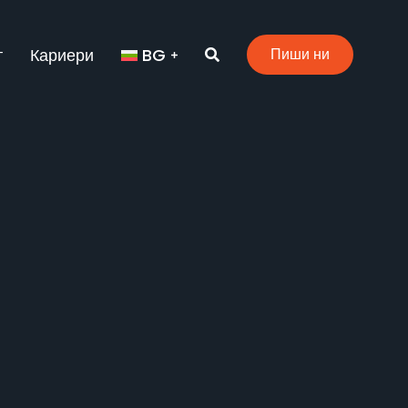
т
Кариери
BG
Пиши ни