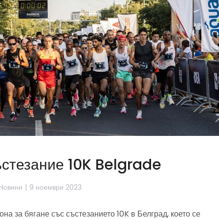
стезание 10K Belgrade
Новини
9 ноември 2023
она за бягане със състезанието 10K в Белград, което се