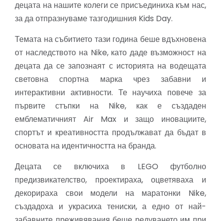
децата на нашите колеги се присъединиха към нас,
за да отпразнуваме тазгодишния Kids Day.
Темата на събитието тази година беше вдъхновена
от наследството на Nike, като даде възможност на
децата да се запознаят с историята на водещата
световна спортна марка чрез забавни и
интерактивни активности. Те научиха повече за
първите стъпки на Nike, как е създаден
емблематичният Air Max и защо иновациите,
спортът и креативността продължават да бъдат в
основата на идентичността на бранда.
Децата се включиха в LEGO футболно
предизвикателство, проектираха, оцветяваха и
декорираха свои модели на маратонки Nike,
създадоха и украсиха тениски, а едно от най-
забавните преживявания беше редуването им при