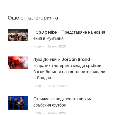
Още от категорията
FCSB x Nike – Представяне на новия
екип в Румъния
Новини
15 юли 2026
Лука Дончич и Jordan Brand
изпратиха четирима млади сръбски
баскетболисти на световните финали
в Лондон
Новини
25 юни 2026
Отличие за подкрепата ни към
сръбския футбол
Новини
19 юни 2026