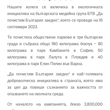
Нашите колеги се включиха в екологичната
инициатива на българската медийна група БТВ „Да
почистим България заедно“, която се проведе на 16
септември 2023.
Те почистиха обществени паркове в три български
града и събраха общо 180 килограма боклук – 90
килограма в парк Камбаните в София, 50
килограма в парк Лалута в Пловдив и 40
килограма в парк Елин Пелин във Варна.
„Да почистим България заедно“ е най-голямата
доброволческа инициатива в страната, която има
за цел да повиши съзнанието за важността от
опазването на околната среда.
От началото на кампанията, близо 2,800,000