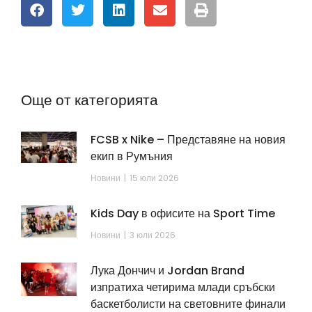
Още от категорията
FCSB x Nike – Представяне на новия
екип в Румъния
Новини
15 юли 2026
Kids Day в офисите на Sport Time
Новини
3 юли 2026
Лука Дончич и Jordan Brand
изпратиха четирима млади сръбски
баскетболисти на световните финали