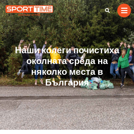
Наши колеги почистиха
околната среда на
няколко места в
България