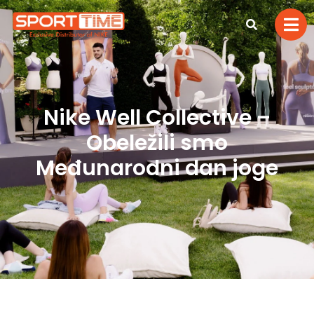
Nike Well Collective –
Obeležili smo
Međunarodni dan joge