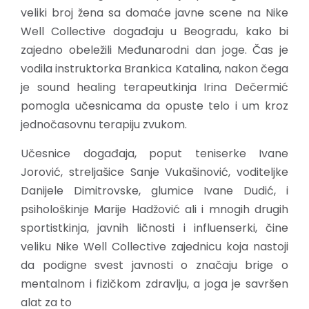
veliki broj žena sa domaće javne scene na Nike
Well Collective događaju u Beogradu, kako bi
zajedno obeležili Međunarodni dan joge. Čas je
vodila instruktorka Brankica Katalina, nakon čega
je sound healing terapeutkinja Irina Dečermić
pomogla učesnicama da opuste telo i um kroz
jednočasovnu terapiju zvukom.
Učesnice događaja, poput teniserke Ivane
Jorović, streljašice Sanje Vukašinović, voditeljke
Danijele Dimitrovske, glumice Ivane Dudić, i
psihološkinje Marije Hadžović ali i mnogih drugih
sportistkinja, javnih ličnosti i influenserki, čine
veliku Nike Well Collective zajednicu koja nastoji
da podigne svest javnosti o značaju brige o
mentalnom i fizičkom zdravlju, a joga je savršen
alat za to