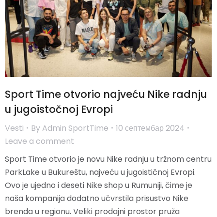
Sport Time otvorio najveću Nike radnju
u jugoistočnoj Evropi
Vesti
By
Admin SportTime
10 септембар 2024
Leave a comment
Sport Time otvorio je novu Nike radnju u tržnom centru
ParkLake u Bukureštu, najveću u jugoističnoj Evropi.
Ovo je ujedno i deseti Nike shop u Rumuniji, čime je
naša kompanija dodatno učvrstila prisustvo Nike
brenda u regionu. Veliki prodajni prostor pruža