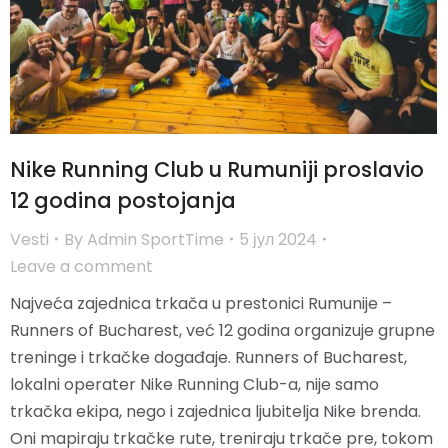
Nike Running Club u Rumuniji proslavio
12 godina postojanja
Vesti
By
Admin SportTime
5 јул 2024
Leave a comment
Najveća zajednica trkača u prestonici Rumunije –
Runners of Bucharest, već 12 godina organizuje grupne
treninge i trkačke događaje. Runners of Bucharest,
lokalni operater Nike Running Club-a, nije samo
trkačka ekipa, nego i zajednica ljubitelja Nike brenda.
Oni mapiraju trkačke rute, treniraju trkače pre, tokom