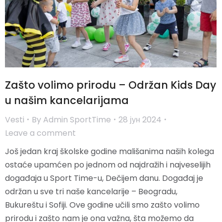
Zašto volimo prirodu – Održan Kids Day
u našim kancelarijama
Vesti
By
Admin SportTime
28 јун 2024
Leave a comment
Još jedan kraj školske godine mališanima naših kolega
ostaće upamćen po jednom od najdražih i najveselijih
događaja u Sport Time-u, Dečijem danu. Događaj je
održan u sve tri naše kancelarije – Beogradu,
Bukureštu i Sofiji. Ove godine učili smo zašto volimo
prirodu i zašto nam je ona važna, šta možemo da