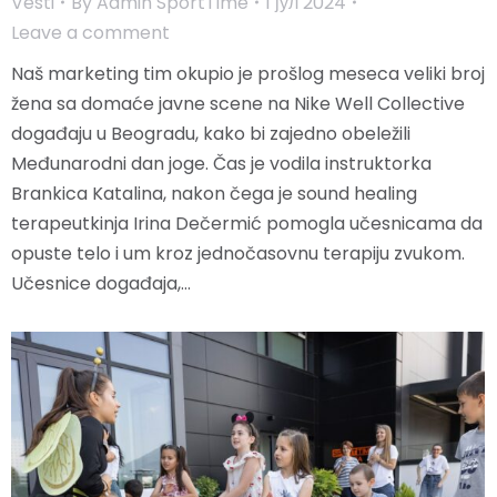
Vesti
By
Admin SportTime
1 јул 2024
Leave a comment
Naš marketing tim okupio je prošlog meseca veliki broj
žena sa domaće javne scene na Nike Well Collective
događaju u Beogradu, kako bi zajedno obeležili
Međunarodni dan joge. Čas je vodila instruktorka
Brankica Katalina, nakon čega je sound healing
terapeutkinja Irina Dečermić pomogla učesnicama da
opuste telo i um kroz jednočasovnu terapiju zvukom.
Učesnice događaja,…