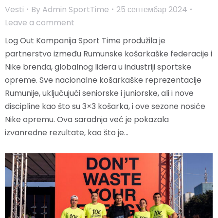
Vesti
By
Admin SportTime
25 септембар 2024
Leave a comment
Log Out Kompanija Sport Time produžila je
partnerstvo između Rumunske košarkaške federacije i
Nike brenda, globalnog lidera u industriji sportske
opreme. Sve nacionalne košarkaške reprezentacije
Rumunije, uključujući seniorske i juniorske, ali i nove
discipline kao što su 3×3 košarka, i ove sezone nosiće
Nike opremu. Ova saradnja već je pokazala
izvanredne rezultate, kao što je…