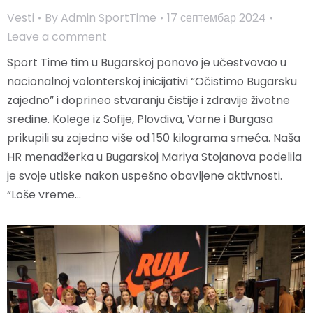
Vesti
By
Admin SportTime
17 септембар 2024
Leave a comment
Sport Time tim u Bugarskoj ponovo je učestvovao u
nacionalnoj volonterskoj inicijativi “Očistimo Bugarsku
zajedno” i doprineo stvaranju čistije i zdravije životne
sredine. Kolege iz Sofije, Plovdiva, Varne i Burgasa
prikupili su zajedno više od 150 kilograma smeća. Naša
HR menadžerka u Bugarskoj Mariya Stojanova podelila
je svoje utiske nakon uspešno obavljene aktivnosti.
“Loše vreme…