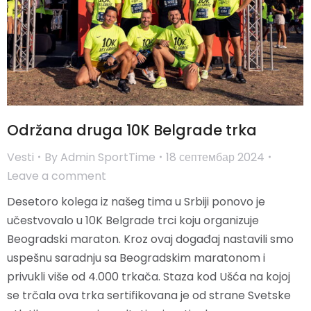
Održana druga 10K Belgrade trka
Vesti
By
Admin SportTime
18 септембар 2024
Leave a comment
Desetoro kolega iz našeg tima u Srbiji ponovo je
učestvovalo u 10K Belgrade trci koju organizuje
Beogradski maraton. Kroz ovaj događaj nastavili smo
uspešnu saradnju sa Beogradskim maratonom i
privukli više od 4.000 trkača. Staza kod Ušća na kojoj
se trčala ova trka sertifikovana je od strane Svetske