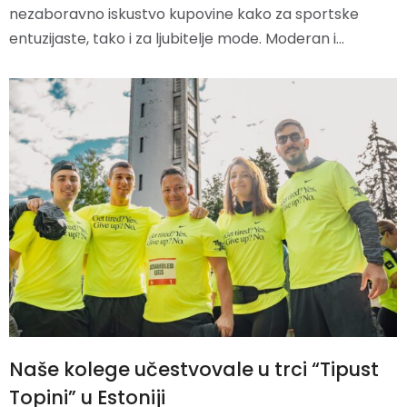
nezaboravno iskustvo kupovine kako za sportske
entuzijaste, tako i za ljubitelje mode. Moderan i…
Naše kolege učestvovale u trci “Tipust
Topini” u Estoniji