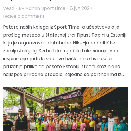
Vesti
By
Admin SportTime
8 јул 2024
Leave a comment
Petoro naših kolega iz Sport Time-a učestvovalo je
prošlog meseca u štafetnoj trci Tipust Topini u Estoniji,
koju je organizovao distributer Nike-ja za baltičke
zemlje Jalajälg. Svrha trke nije bila takmičenje, već
inspirisanje ljudi da se bave fizičkom aktivnošću i
pružanje prilike da posete Estoniju trčeći kroz njena
najlepše prirodne predele. Zajedno sa partnerima iz…