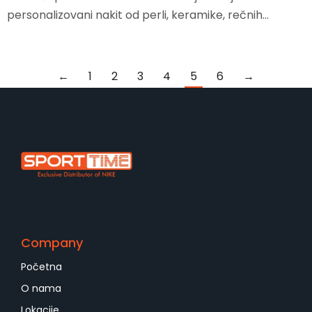
personalizovani nakit od perli, keramike, rečnih…
←
1
2
3
4
5
6
→
Company
Početna
O nama
Lokacije