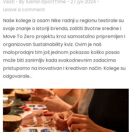
Vesti
By
Admin SportTime
27 јун 2024
Leave a comment
Naše kolege iz osam Nike radnji u regionu testirale su
svoje znanje o istoriji brenda, zaštiti životne sredine i
Move To Zero projektu kroz samostalno pripremljen i
organizovan Sustainability kviz. Ovim je naš
maloprodajni tim još jednom pokazao koliko posao
može biti zanimljiv kada svakodnevnim zadacima
pristupamo na inovativan i kreativan način. Kolege su
odgovarale…