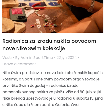
Radionica za izradu nakita povodom
nove Nike Swim kolekcije
Vesti
By
Admin SportTime
22 јун 2024
Leave a comment
Nike Swim predstavio je novu kolekciju ženskih kupaćih
kostima, a Sport Time ovim povodom organizovao je
prvi Nike Swim događaj – radionicu izrade
personalizovanog nakita za plažu. Više od 60 ljubiteljki
Nike brenda učestvovalo je u radionici u subotu 15. juna
u Nike šopu u tržnom centru Galerija. Ovaj