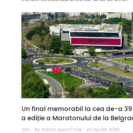
Un final memorabil la cea de-a 39
a ediție a Maratonului de la Belgra
Știri
By
Admin SportTime
23 aprilie 2026