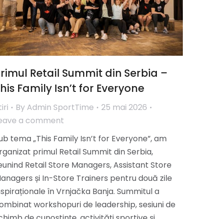
rimul Retail Summit din Serbia –
his Family Isn’t for Everyone
iri
By
Admin SportTime
25 mai 2026
eave a comment
ub tema „This Family Isn’t for Everyone”, am
rganizat primul Retail Summit din Serbia,
eunind Retail Store Managers, Assistant Store
anagers și In-Store Trainers pentru două zile
nspiraționale în Vrnjačka Banja. Summitul a
ombinat workshopuri de leadership, sesiuni de
chimb de cunoștințe, activități sportive și