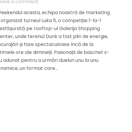
eave a comment
eekendul acesta, echipa noastră de marketing
 organizat turneul Luka 5, o competiție 1-la-1
esfășurată pe rooftop-ul Galerija Shopping
enter, unde terenul Dunk a fost plin de energie,
ncurajări și faze spectaculoase încă de la
rimele ore ale dimineții. Pasionații de baschet s-
u adunat pentru a urmări dueluri unu la unu
inamice, un format care…