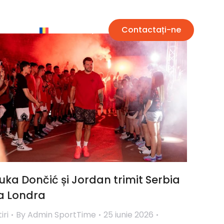
arieră
RO
Contactați-ne
uka Dončić și Jordan trimit Serbia
a Londra
iri
By
Admin SportTime
25 iunie 2026