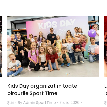
Despre noi
Locații
Știri
Sustenabilitate
C
Kids Day organizat în toate
L
birourile Sport Time
l
Știri
By
Admin SportTime
3 iulie 2026
Șt