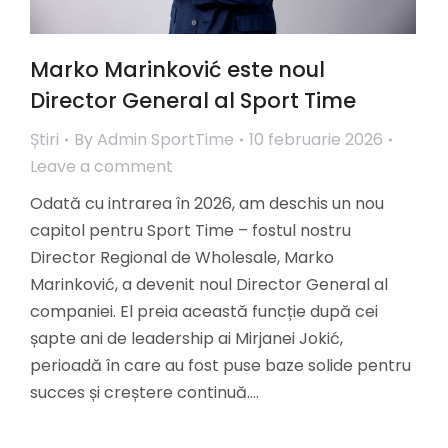
Marko Marinković este noul
Director General al Sport Time
Știri
By
Admin SportTime
10 februarie 2026
Leave a comment
Odată cu intrarea în 2026, am deschis un nou
capitol pentru Sport Time – fostul nostru
Director Regional de Wholesale, Marko
Marinković, a devenit noul Director General al
companiei. El preia această funcție după cei
șapte ani de leadership ai Mirjanei Jokić,
perioadă în care au fost puse baze solide pentru
succes și creștere continuă.…