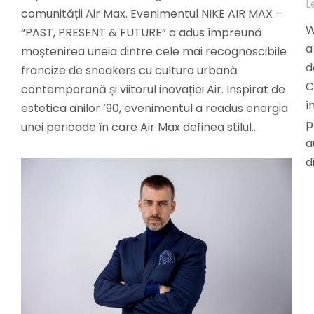
L
comunității Air Max. Evenimentul NIKE AIR MAX –
W
“PAST, PRESENT & FUTURE” a adus împreună
a
moștenirea uneia dintre cele mai recognoscibile
d
francize de sneakers cu cultura urbană
C
contemporană și viitorul inovației Air. Inspirat de
î
estetica anilor ’90, evenimentul a readus energia
p
unei perioade în care Air Max definea stilul…
a
d