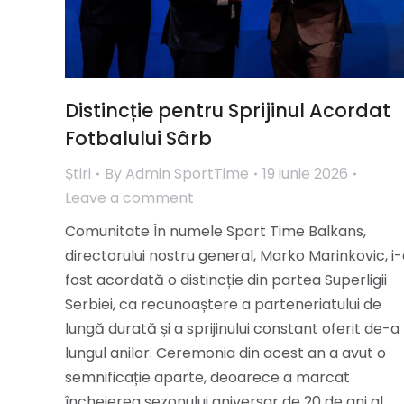
Distincție pentru Sprijinul Acordat
Fotbalului Sârb
Știri
By
Admin SportTime
19 iunie 2026
Leave a comment
Comunitate În numele Sport Time Balkans,
directorului nostru general, Marko Marinkovic, i
fost acordată o distincție din partea Superligii
Serbiei, ca recunoaștere a parteneriatului de
lungă durată și a sprijinului constant oferit de-a
lungul anilor. Ceremonia din acest an a avut o
semnificație aparte, deoarece a marcat
încheierea sezonului aniversar de 20 de ani al…