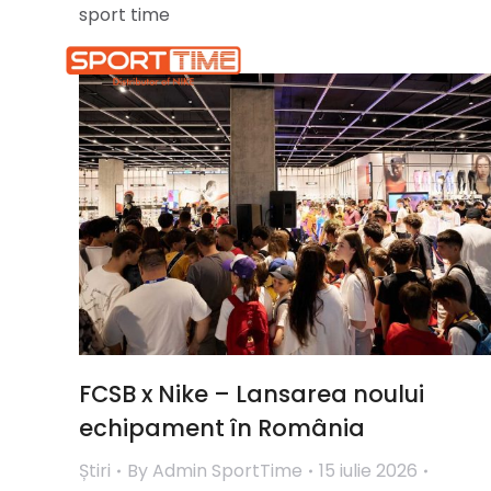
sport time
Acasă
FCSB x Nike – Lansarea noului
echipament în România
Știri
By
Admin SportTime
15 iulie 2026