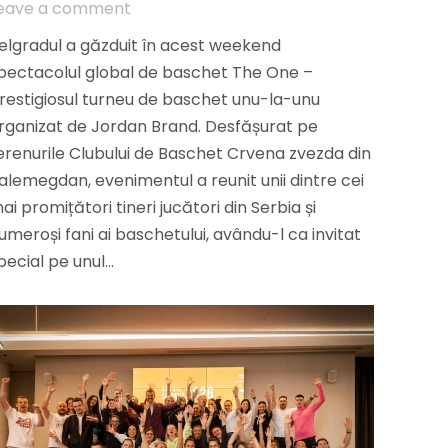
eave a comment
elgradul a găzduit în acest weekend
pectacolul global de baschet The One –
restigiosul turneu de baschet unu-la-unu
rganizat de Jordan Brand. Desfășurat pe
erenurile Clubului de Baschet Crvena zvezda din
alemegdan, evenimentul a reunit unii dintre cei
ai promițători tineri jucători din Serbia și
umeroși fani ai baschetului, avându-l ca invitat
pecial pe unul…