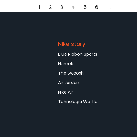
1
2
3
4
5
6
→
Nike story
Blue Ribbon Sports
Numele
The Swoosh
Air Jordan
Nike Air
Tehnologia Waffle