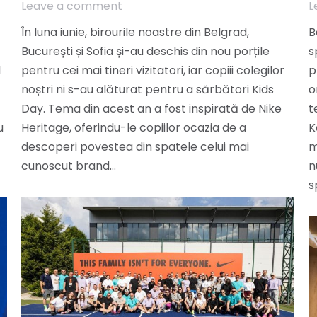
Leave a comment
L
În luna iunie, birourile noastre din Belgrad,
B
București și Sofia și-au deschis din nou porțile
s
l
pentru cei mai tineri vizitatori, iar copiii colegilor
p
noștri ni s-au alăturat pentru a sărbători Kids
o
Day. Tema din acest an a fost inspirată de Nike
t
u
Heritage, oferindu-le copiilor ocazia de a
K
descoperi povestea din spatele celui mai
m
cunoscut brand…
n
s