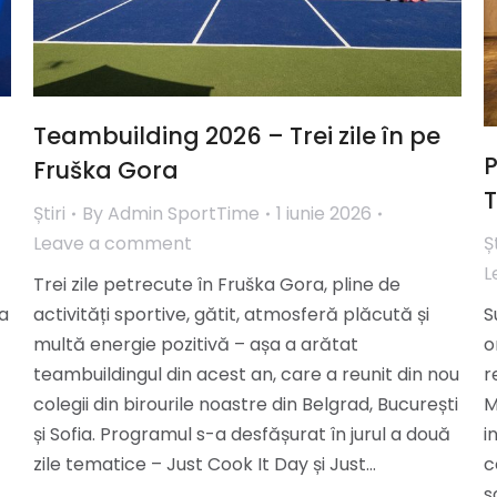
Teambuilding 2026 – Trei zile în pe
P
Fruška Gora
T
Știri
By
Admin SportTime
1 iunie 2026
Leave a comment
Șt
L
Trei zile petrecute în Fruška Gora, pline de
-a
activități sportive, gătit, atmosferă plăcută și
S
multă energie pozitivă – așa a arătat
o
teambuildingul din acest an, care a reunit din nou
r
colegii din birourile noastre din Belgrad, București
M
și Sofia. Programul s-a desfășurat în jurul a două
i
zile tematice – Just Cook It Day și Just…
c
s