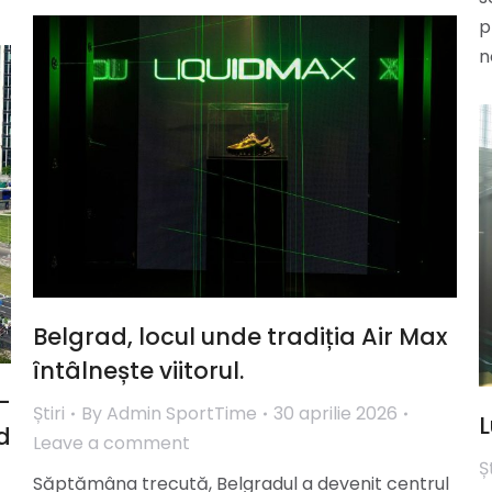
p
n
Belgrad, locul unde tradiția Air Max
întâlnește viitorul.
-
Știri
By
Admin SportTime
30 aprilie 2026
L
d
Leave a comment
Șt
Săptămâna trecută, Belgradul a devenit centrul