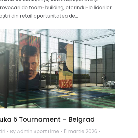
rovocări de team-building, oferindu-le liderilor
oștri din retail oportunitatea de…
uka 5 Tournament – Belgrad
iri
By
Admin SportTime
11 martie 2026