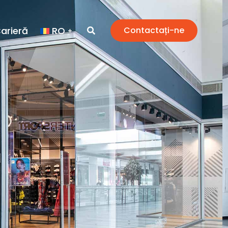
arieră
RO
Contactați-ne