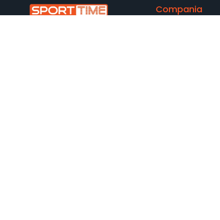
Compania
Acasă
Despre noi
Locații
Știri
Sustenabilitate
Carieră
Contactaţi-ne