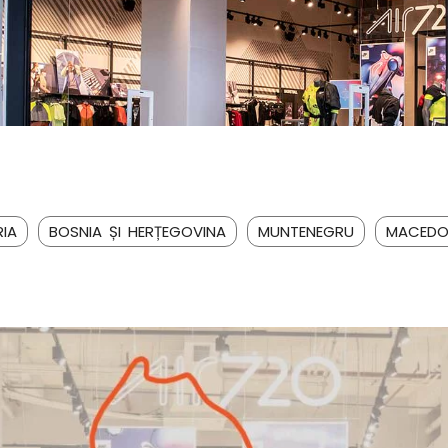
IA
BOSNIA ȘI HERȚEGOVINA
MUNTENEGRU
MACEDO