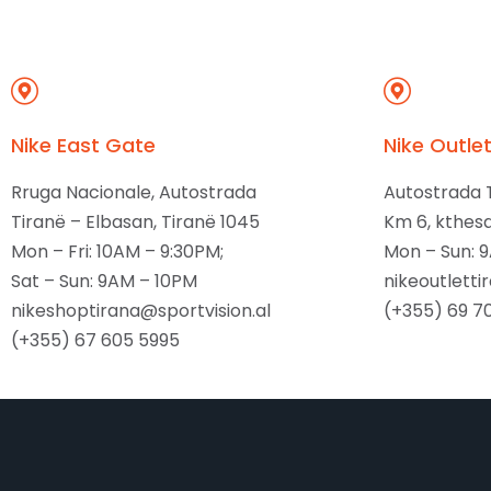
Nike East Gate
Nike Outle
Rruga Nacionale, Autostrada
Autostrada 
Tiranë – Elbasan, Tiranë 1045
Km 6, kthesa
Mon – Fri: 10AM – 9:30PM;
Mon – Sun: 
Sat – Sun: 9AM – 10PM
nikeoutletti
nikeshoptirana@sportvision.al
(+355) 69 7
(+355) 67 605 5995