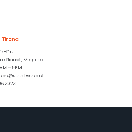
t Tirana
Tr-Dr,
 e Rinasit, Megatek
9AM – 9PM
rana@sportvision.al
08 3323