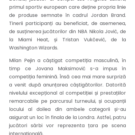
primul sportiv european care deține propria linie
de produse semnate în cadrul Jordan Brand.
Tinerii participanți au beneficiat, de asemenea,
de susținerea jucătorilor din NBA Nikola Jović, de
la Miami Heat, și Tristan Vukčević, de la
Washington Wizards.
Milan Pejin a câștigat competiția masculină, în
timp ce Jovana Maksimović s-a impus în
competiția feminină. Însă cea mai mare surpriză
a venit după anunțarea câștigătorilor. Datorită
nivelului excepțional al competiției și prestațiilor
remarcabile pe parcursul turneului, și ocupanții
locului al doilea din ambele categorii și-au
asigurat un loc în finala de la Londra. Astfel, patru
jucători sârbi vor reprezenta țara pe scena
internațională.