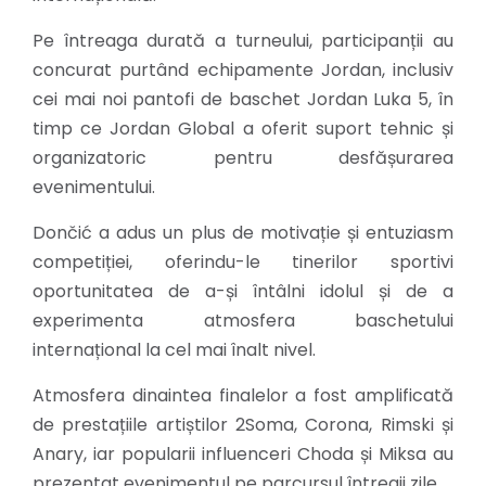
Pe întreaga durată a turneului, participanții au
concurat purtând echipamente Jordan, inclusiv
cei mai noi pantofi de baschet Jordan Luka 5, în
timp ce Jordan Global a oferit suport tehnic și
organizatoric pentru desfășurarea
evenimentului.
Dončić a adus un plus de motivație și entuziasm
competiției, oferindu-le tinerilor sportivi
oportunitatea de a-și întâlni idolul și de a
experimenta atmosfera baschetului
internațional la cel mai înalt nivel.
Atmosfera dinaintea finalelor a fost amplificată
de prestațiile artiștilor 2Soma, Corona, Rimski și
Anary, iar popularii influenceri Choda și Miksa au
prezentat evenimentul pe parcursul întregii zile.