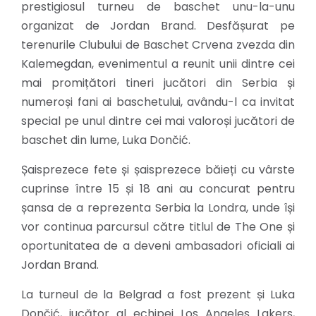
prestigiosul turneu de baschet unu-la-unu
organizat de Jordan Brand. Desfășurat pe
terenurile Clubului de Baschet Crvena zvezda din
Kalemegdan, evenimentul a reunit unii dintre cei
mai promițători tineri jucători din Serbia și
numeroși fani ai baschetului, avându-l ca invitat
special pe unul dintre cei mai valoroși jucători de
baschet din lume, Luka Dončić.
Șaisprezece fete și șaisprezece băieți cu vârste
cuprinse între 15 și 18 ani au concurat pentru
șansa de a reprezenta Serbia la Londra, unde își
vor continua parcursul către titlul de The One și
oportunitatea de a deveni ambasadori oficiali ai
Jordan Brand.
La turneul de la Belgrad a fost prezent și Luka
Dončić, jucător al echipei Los Angeles Lakers,