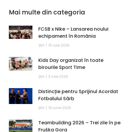
Mai multe din categoria
FCSB x Nike – Lansarea noului
echipament în România
Știri
15 iulie 2026
Kids Day organizat în toate
birourile Sport Time
Știri
3 iulie 2026
Distincție pentru Sprijinul Acordat
Fotbalului Sârb
Știri
19 iunie 2026
Teambuilding 2026 – Trei zile în pe
Fruška Gora