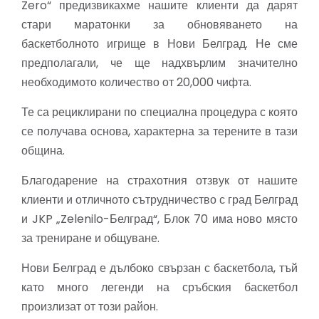
Zero“ предизвикахме нашите клиенти да дарят
стари маратонки за обновяването на
баскетболното игрище в Нови Белград. Не сме
предполагали, че ще надхвърлим значително
необходимото количество от 20,000 чифта.
Те са рециклирани по специална процедура с която
се получава основа, характерна за терените в тази
община.
Благодарение на страхотния отзвук от нашите
клиенти и отличното сътрудничество с град Белград
и JKP „Zelenilo-Белград“, Блок 70 има ново място
за трениране и общуване.
Нови Белград е дълбоко свързан с баскетбола, тъй
като много легенди на сръбския баскетбол
произлизат от този район.