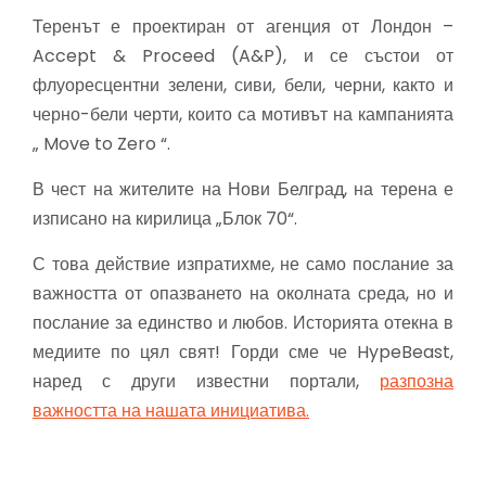
Теренът е проектиран от агенция от Лондон –
Accept & Proceed (A&P), и се състои от
флуоресцентни зелени, сиви, бели, черни, както и
черно-бели черти, които са мотивът на кампанията
„ Move to Zero “.
В чест на жителите на Нови Белград, на терена е
изписано на кирилица „Блок 70“.
С това действие изпратихме, не само послание за
важността от опазването на околната среда, но и
послание за единство и любов. Историята отекна в
медиите по цял свят! Горди сме че HypeBeast,
наред с други известни портали,
разпозна
важността на нашата инициатива.