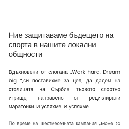
Ние защитаваме бъдещето на
спорта в нашите локални
общности
Вдъхновени от слогана „Work hard. Dream
big “,си поставихме за цел, да дадем на
столицата на Сърбия първото спортно
игрище, направено от рециклирани
маратонки. И успяхме. И успяхме.
По време на шестмесечната кампания „Move to