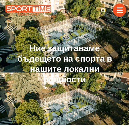
Ние защитаваме
бъдещето на спорта в
нашите локални
общности